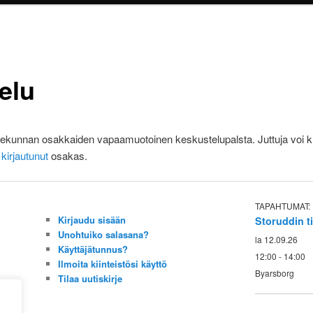
elu
ekunnan osakkaiden vapaamuotoinen keskustelupalsta. Juttuja voi kir
n
kirjautunut
osakas.
TAPAHTUMAT:
Kirjaudu sisään
Storuddin 
Unohtuiko salasana?
la 12.09.26
Käyttäjätunnus?
12:00 - 14:00
Ilmoita kiinteistösi käyttö
Byarsborg
Tilaa uutiskirje