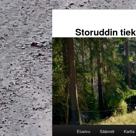
Siirry
sisältöön
Storuddin tie
Päävalikko
Etusivu
Säännöt
Kartta