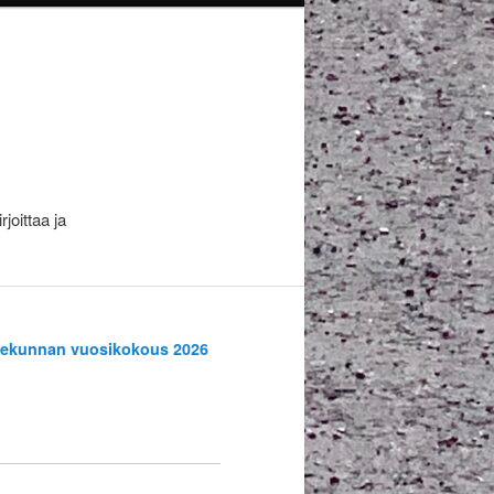
joittaa ja
tiekunnan vuosikokous 2026