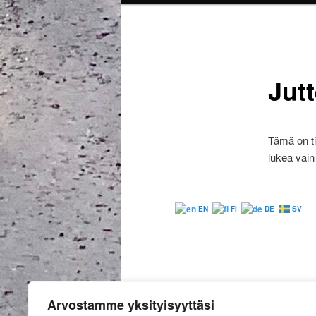
Jutt
Tämä on ti
lukea vai
EN
FI
DE
SV
Arvostamme yksityisyyttäsi