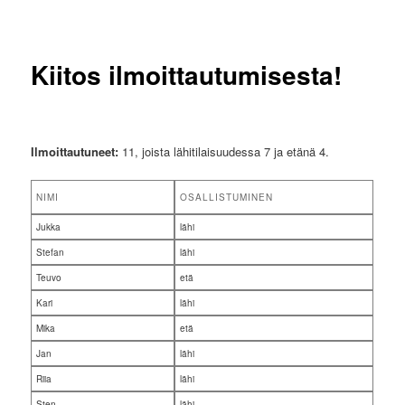
Kiitos ilmoittautumisesta!
Ilmoittautuneet:
11, joista lähitilaisuudessa 7 ja etänä 4.
NIMI
OSALLISTUMINEN
Jukka
lähi
Stefan
lähi
Teuvo
etä
Kari
lähi
Mika
etä
Jan
lähi
Riia
lähi
Sten
lähi