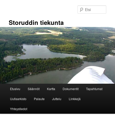
Siirry
sisältöön
Etsi
Storuddin tiekunta
Päävalikko
Etusivu
Säännöt
Kartta
Dokumentit
Tapahtumat
Uutisarkisto
Palaute
Juttelu
Linkkejä
Yhteystiedot