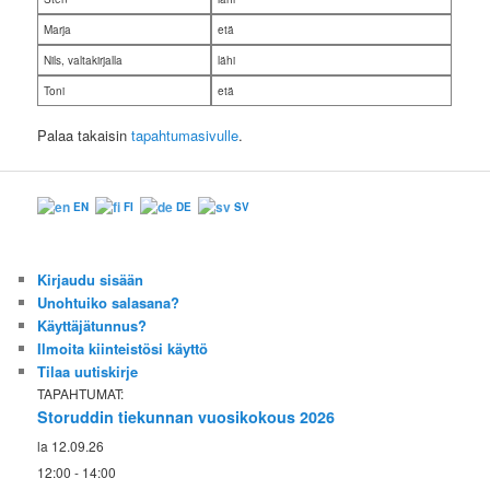
Marja
etä
Nils, valtakirjalla
lähi
Toni
etä
Palaa takaisin
tapahtumasivulle
.
EN
FI
DE
SV
Kirjaudu sisään
Unohtuiko salasana?
Käyttäjätunnus?
Ilmoita kiinteistösi käyttö
Tilaa uutiskirje
TAPAHTUMAT:
Storuddin tiekunnan vuosikokous 2026
la 12.09.26
12:00 - 14:00