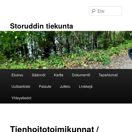
Siirry
sisältöön
Etsi
Storuddin tiekunta
Päävalikko
Etusivu
Säännöt
Kartta
Dokumentit
Tapahtumat
Uutisarkisto
Palaute
Juttelu
Linkkejä
Yhteystiedot
Tienhoitotoimikunnat /