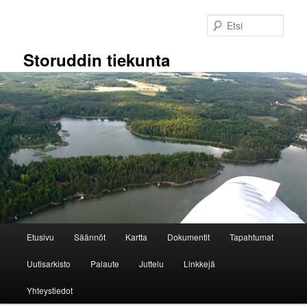
Siirry
sisältöön
Etsi
Storuddin tiekunta
Päävalikko
Etusivu
Säännöt
Kartta
Dokumentit
Tapahtumat
Uutisarkisto
Palaute
Juttelu
Linkkejä
Yhteystiedot