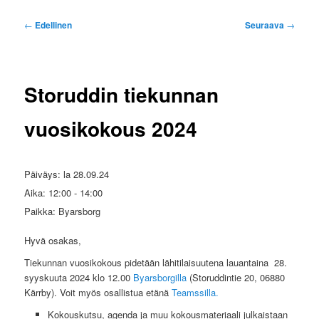
Artikkelien
←
Edellinen
Seuraava
→
selaus
Storuddin tiekunnan
vuosikokous 2024
Päiväys:
la 28.09.24
Aika:
12:00 - 14:00
Paikka:
Byarsborg
Hyvä osakas,
Tiekunnan vuosikokous pidetään lähitilaisuutena lauantaina 28.
syyskuuta 2024 klo 12.00
Byarsborgilla
(Storuddintie 20, 06880
Kärrby). Voit myös osallistua etänä
Teamssilla.
Kokouskutsu, agenda ja muu kokousmateriaali julkaistaan