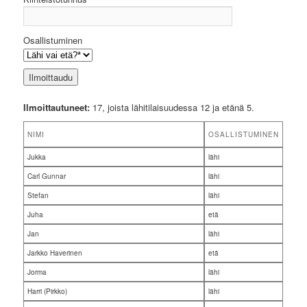
Osallistuminen
Ilmoittautuneet:
17, joista lähitilaisuudessa 12 ja etänä 5.
NIMI
OSALLISTUMINEN
Jukka
lähi
Carl Gunnar
lähi
Stefan
lähi
Juha
etä
Jan
lähi
Jarkko Haverinen
etä
Jorma
lähi
Harri (Pirkko)
lähi