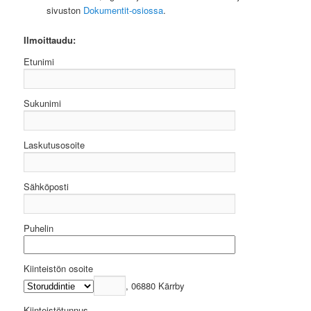
sivuston
Dokumentit-osiossa
.
Ilmoittaudu:
Etunimi
Sukunimi
Laskutusosoite
Sähköposti
Puhelin
Kiinteistön osoite
, 06880 Kärrby
Kiinteistötunnus