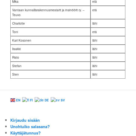
Mika
etä
Vantaan kunnallisrakennusmestarit ja insinöörit ry. --
etä
Teuvo
Charlotte
lähi
Toni
etä
Kari Kosonen
lähi
Iisakki
lähi
Risto
lähi
Stefan
lähi
Sten
lähi
EN
FI
DE
SV
Kirjaudu sisään
Unohtuiko salasana?
Käyttäjätunnus?