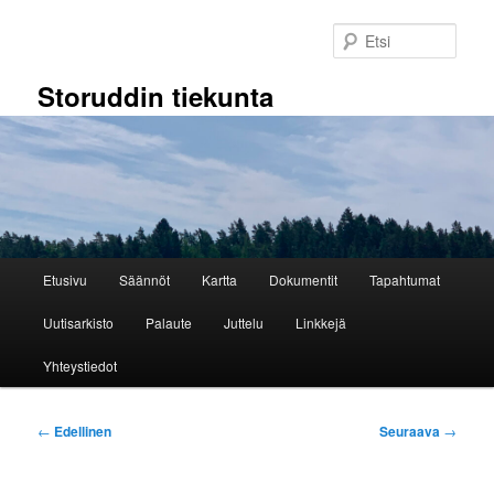
Siirry
sisältöön
Etsi
Storuddin tiekunta
Päävalikko
Etusivu
Säännöt
Kartta
Dokumentit
Tapahtumat
Uutisarkisto
Palaute
Juttelu
Linkkejä
Yhteystiedot
Artikkelien
←
Edellinen
Seuraava
→
selaus