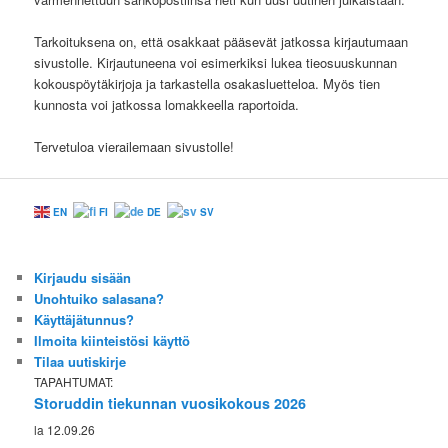
Tarkoituksena on, että osakkaat pääsevät jatkossa kirjautumaan
sivustolle. Kirjautuneena voi esimerkiksi lukea tieosuuskunnan
kokouspöytäkirjoja ja tarkastella osakasluetteloa. Myös tien
kunnosta voi jatkossa lomakkeella raportoida.
Tervetuloa vierailemaan sivustolle!
EN
FI
DE
SV
Kirjaudu sisään
Unohtuiko salasana?
Käyttäjätunnus?
Ilmoita kiinteistösi käyttö
Tilaa uutiskirje
TAPAHTUMAT:
Storuddin tiekunnan vuosikokous 2026
la 12.09.26