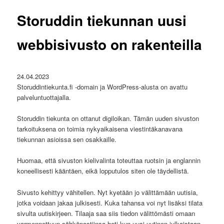
Storuddin tiekunnan uusi
webbisivusto on rakenteilla
24.04.2023
Storuddintiekunta.fi -domain ja WordPress-alusta on avattu
palveluntuottajalla.
Storuddin tiekunta on ottanut digiloikan. Tämän uuden sivuston
tarkoituksena on toimia nykyaikaisena viestintäkanavana
tiekunnan asioissa sen osakkaille.
Huomaa, että sivuston kielivalinta toteuttaa ruotsin ja englannin
koneellisesti kääntäen, eikä lopputulos siten ole täydellistä.
Sivusto kehittyy vähitellen. Nyt kyetään jo välittämään uutisia,
jotka voidaan jakaa julkisesti. Kuka tahansa voi nyt lisäksi tilata
sivulta uutiskirjeen. Tilaaja saa siis tiedon välittömästi omaan
varmennettuun sähköpostiinsa heti kun uusi uutinen julkaistaan.