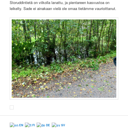
Storuddintietä on viikolla lanattu, ja pientareen kasvustoa on
leikelty. Sade ei ainakaan vielä ole omaa tietämme vaurioittanut.
EN
FI
DE
SV