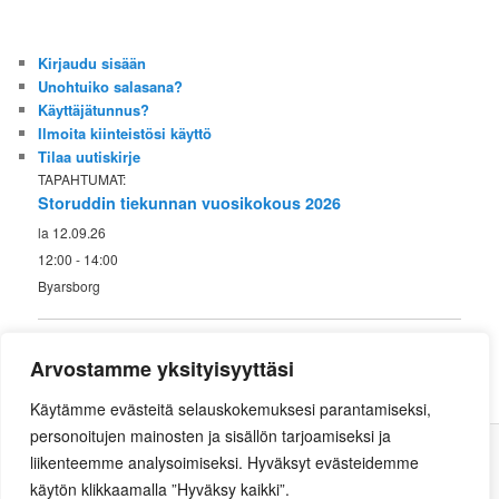
Kirjaudu sisään
Unohtuiko salasana?
Käyttäjätunnus?
Ilmoita kiinteistösi käyttö
Tilaa uutiskirje
TAPAHTUMAT:
Storuddin tiekunnan vuosikokous 2026
la 12.09.26
12:00 - 14:00
Byarsborg
Arvostamme yksityisyyttäsi
Käytämme evästeitä selauskokemuksesi parantamiseksi,
personoitujen mainosten ja sisällön tarjoamiseksi ja
liikenteemme analysoimiseksi. Hyväksyt evästeidemme
Tietosuojaseloste
käytön klikkaamalla ”Hyväksy kaikki”.
© Storuddin tiekunta - Storuddens väglag