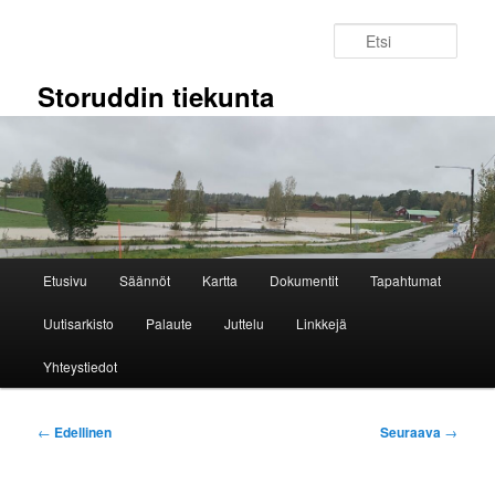
Siirry
sisältöön
Etsi
Storuddin tiekunta
Päävalikko
Etusivu
Säännöt
Kartta
Dokumentit
Tapahtumat
Uutisarkisto
Palaute
Juttelu
Linkkejä
Yhteystiedot
Artikkelien
←
Edellinen
Seuraava
→
selaus