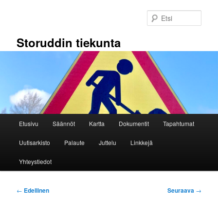
Siirry
sisältöön
Etsi
Storuddin tiekunta
Päävalikko
Etusivu
Säännöt
Kartta
Dokumentit
Tapahtumat
Uutisarkisto
Palaute
Juttelu
Linkkejä
Yhteystiedot
Artikkelien
←
Edellinen
Seuraava
→
selaus