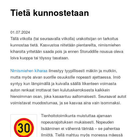
Tietä kunnostetaan
01.07.2024
Tällä viikolla (tai seuraavalla viikolla) urakoitsijan on tarkoitus
kunnostaa tietä. Kasvustoa niitetään pientareilta, nimismiehen
kiharoita yritetään saada pois ja ennen Storuddille nousua oleva
loiva kuoppa tai töyssy tasataan.
Nimismiehen kiharaa
ilmestyy tyypillisesti mäkiin ja mutkiin,
mutta myös aivan suorille osuuksille nopeasti ajettaessa. lmiö
syntyy kun lämpimällä ja kuivalla säällä liikenteen voimasta
auton renkaat irrottavat tien kulutuskerroksesta kaikkein
hienoimman osan, joka kasaantuu aaltomaisesti. Seuraavat autot
voimistavat muodostumaa, ja se kasvaa aina vain isommaksi.
Tienhoitotoimikunta muistuttaa ajamaan
nopeusrajoituksen mukaisesti. Nopeuden
lisääminen ei vähennä tärinää – se pahentaa
ilmiötä. Tiellä mahtuu myös monessa mäessä