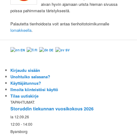
aivan hyvin ajamaan urista hieman sivussa
poissa pahimmasta täristyksestä.
Palautetta tienhoidosta voit antaa tienhoitotoimikunnalle
lomakkeella
.
EN
FI
DE
SV
Kirjaudu sisään
Unohtuiko salasana?
Käyttäjätunnus?
Ilmoita kiinteistösi käyttö
Tilaa uutiskirje
TAPAHTUMAT:
Storuddin tiekunnan vuosikokous 2026
la 12.09.26
12:00 - 14:00
Byarsborg